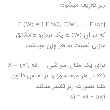
زیر تعریف میشود:
E (W) = [ E’/w0, E’/w1, …, E’/wn]
که در آن E (W) یک بردارو E’مشتق
جزئی نسبت به هر وزن میباشد.
برای یک مثال آموزشیX = (x1, x2, …,
xn) در هر مرحله وزنها بر اساس قانون
دلتا بصورت زیر تغییر میکند:
wi = wi + Δwi