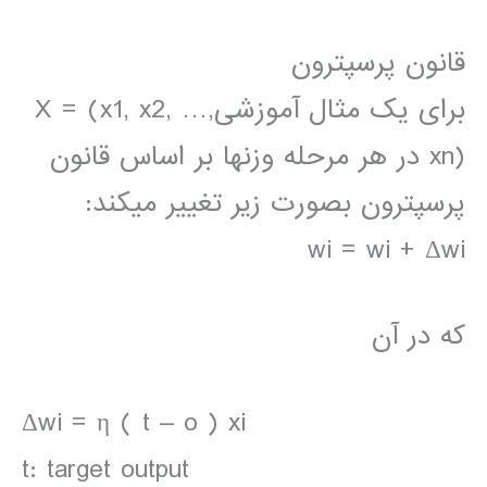
قانون پرسپترون
برای یک مثال آموزشیX = (x1, x2, …,
xn) در هر مرحله وزنها بر اساس قانون
پرسپترون بصورت زیر تغییر میکند:
wi = wi + Δwi
که در آن
Δwi = η ( t – o ) xi
t: target output