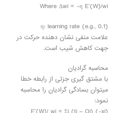
Where Δwi = -η E’(W)/wi
η: learning rate (e.g., 0.1)
علامت منفی نشان دهنده حرکت در
جهت کاهش شیب است.
محاسبه گرادیان
با مشتق گیری جزئی از رابطه خطا
میتوان بسادگی گرادیان را محاسبه
نمود:
E’(W)/ wi = Σi (ti – Oi) (-xi)