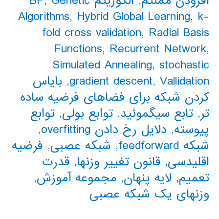
افزودن ممنتم
,
الگوریتم BP
Genetic
,
Algorithms
,
Hybrid Global Learning
,
k-
fold cross validation
,
Radial Basis
Functions
,
Recurrent Network
,
Simulated Annealing
,
stochastic
Vallidation
,
gradient descent
,
بایاس
کردن شبکه برای فضاهای فرضیه ساده
تر
,
تابع سیگموئید
,
توابع بولی
,
توابع
پیوسته
,
دلایل رخ دادن overfitting
,
شبکه feedforward
,
شبکه عصبی
,
فرضیه
اقلیدسی
,
قانون تغییر وزنها
,
قدرت
تعمیم
,
لایه پنهان
,
مجموعه آموزش
,
وزنهای یک شبکه عصبی