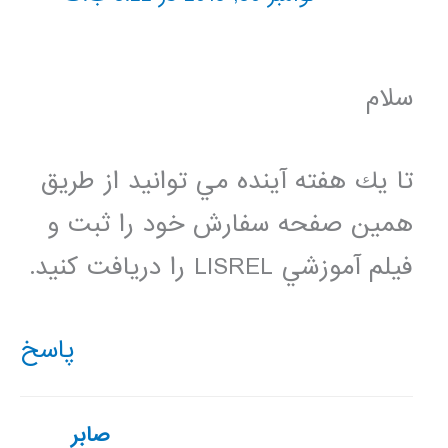
سلام
تا يك هفته آينده مي توانيد از طريق
همين صفحه سفارش خود را ثبت و
فيلم آموزشي LISREL را دريافت كنيد.
پاسخ
صابر