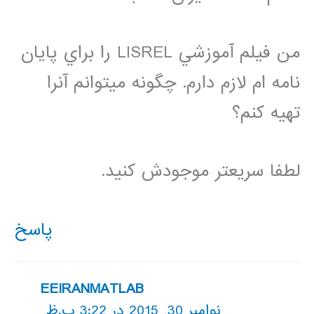
من فيلم آموزشي LISREL را براي پايان
نامه ام لازم دارم. چگونه ميتوانم آنرا
تهيه كنم؟
لطفا سريعتر موجودش كنيد.
پاسخ
EEIRANMATLAB
نوامبر 30, 2015 در 3:22 ب.ظ