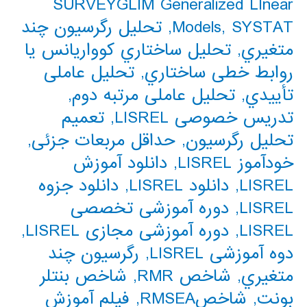
SURVEYGLIM Generalized LInear
SYSTAT
,
Models
,
تحلیل رگرسیون چند
متغیري
,
تحلیل ساختاري کوواریانس یا
روابط خطی ساختاري
,
تحلیل عاملی
تأییدي
,
تحلیل عاملی مرتبه دوم
,
تدریس خصوصی LISREL
,
تعمیم
تحلیل رگرسیون
,
حداقل مربعات جزئی
,
خودآموز LISREL
,
دانلود آموزش
LISREL
,
دانلود LISREL
,
دانلود جزوه
LISREL
,
دوره آموزشی تخصصی
LISREL
,
دوره آموزشی مجازی LISREL
,
دوه آموزشی LISREL
,
رگرسیون چند
متغیري
,
شاخص RMR
,
شاخص بنتلر
بونت
,
شاخصRMSEA
,
فیلم آموزش