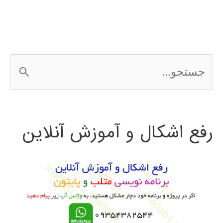
ج
س
ت
رفع اشکال و آموزش آنلاین
ج
و
ب
ر
ا