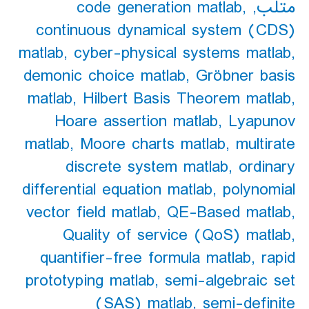
متلب
,
,
code generation matlab
continuous dynamical system (CDS)
matlab
,
cyber-physical systems matlab
,
demonic choice matlab
,
Gröbner basis
matlab
,
Hilbert Basis Theorem matlab
,
Hoare assertion matlab
,
Lyapunov
matlab
,
Moore charts matlab
,
multirate
discrete system matlab
,
ordinary
differential equation matlab
,
polynomial
vector field matlab
,
QE-Based matlab
,
Quality of service (QoS) matlab
,
quantifier-free formula matlab
,
rapid
prototyping matlab
,
semi-algebraic set
(SAS) matlab
,
semi-definite